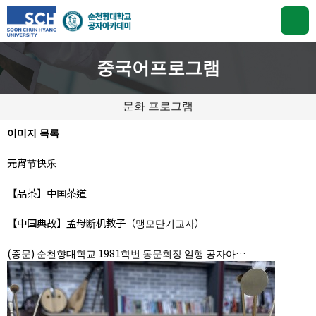
중국어프로그램
문화 프로그램
이미지 목록
元宵节快乐
【品茶】中国茶道
【中国典故】孟母断机教子（맹모단기교자）
(중문) 순천향대학교 1981학번 동문회장 일행 공자아…