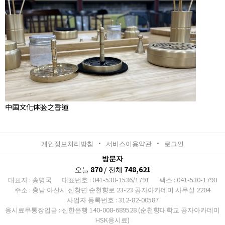
中国文化体验之香道
개인정보처리방침
서비스이용약관
로그인
방문자
오늘
870
/ 전체
748,621
대표자 : 송병국
대표번호 : 041-530-1536/1791
팩스 : 041-530-1790
주소 : 충남 아산시 신창면 순천향로 23-23 공자아카데미 사무실 2204
사업자 등록번호 : 312-82-00587
응시료무통장입금 : 신한은행 140-008-689528 (순천향대학교 공자아카데미
HSK응시료)