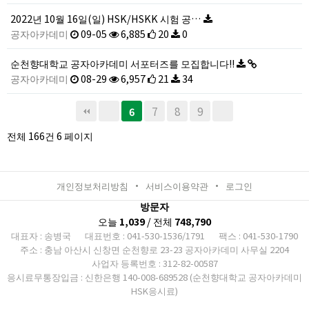
2022년 10월 16일(일) HSK/HSKK 시험 공…
공자아카데미
09-05
6,885
20
0
순천향대학교 공자아카데미 서포터즈를 모집합니다!!
공자아카데미
08-29
6,957
21
34
7
8
9
6
전체 166건
6 페이지
개인정보처리방침
서비스이용약관
로그인
방문자
오늘
1,039
/ 전체
748,790
대표자 : 송병국
대표번호 : 041-530-1536/1791
팩스 : 041-530-1790
주소 : 충남 아산시 신창면 순천향로 23-23 공자아카데미 사무실 2204
사업자 등록번호 : 312-82-00587
응시료무통장입금 : 신한은행 140-008-689528 (순천향대학교 공자아카데미
HSK응시료)