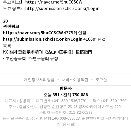
투고 링크1:
https://naver.me/5huCCSCW
투고 링크2:
http://submission.schcisc.or.kr/Login
20
관련링크
https://naver.me/5huCCSCW
4375회 연결
http://submission.schcisc.or.kr/Login
4106회 연결
목록
KCI候补登载学术期刊《沽山中国学报》投稿指南
<고산중국학보>연구윤리 규정
개인정보처리방침
서비스이용약관
로그인
방문자
오늘
351
/ 전체
750,886
대표자 : 송병국
대표번호 : 041-530-1536/1791
팩스 : 041-530-1790
주소 : 충남 아산시 신창면 순천향로 23-23 공자아카데미 사무실 2204
사업자 등록번호 : 312-82-00587
응시료무통장입금 : 신한은행 140-008-689528 (순천향대학교 공자아카데미
HSK응시료)