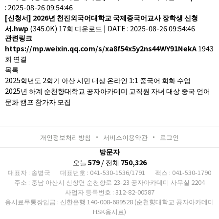
: 2025-08-26 09:54:46
[신청서] 2026년 천진외국어대학교 국제중국어교사 장학생 신청
서.hwp
(345.0K)
17회 다운로드
|
DATE : 2025-08-26 09:54:46
관련링크
https://mp.weixin.qq.com/s/xa8f54x5y2ns44WY91NekA
1943
회 연결
목록
2025학년도 2학기 아산 시민 대상 온라인 1:1 중국어 회화 수업
2025년 하계 순천향대학교 공자아카데미 교직원 자녀 대상 중국 언어
문화 캠프 참가자 모집
개인정보처리방침
서비스이용약관
로그인
방문자
오늘
579
/ 전체
750,326
대표자 : 송병국
대표번호 : 041-530-1536/1791
팩스 : 041-530-1790
주소 : 충남 아산시 신창면 순천향로 23-23 공자아카데미 사무실 2204
사업자 등록번호 : 312-82-00587
응시료무통장입금 : 신한은행 140-008-689528 (순천향대학교 공자아카데미
HSK응시료)