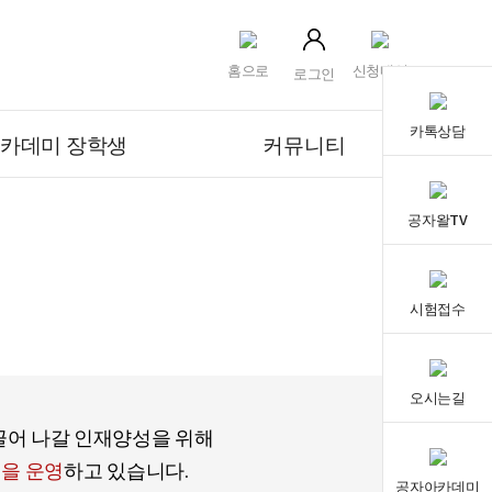
홈으로
신청내역
로그인
카톡상담
카데미 장학생
커뮤니티
공자왈TV
시험접수
오시는길
끌어 나갈 인재양성을 위해
을 운영
하고 있습니다.
공자아카데미