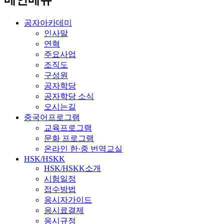
공자아카데미
인사말
연혁
주요사업
조직도
구성원
공자학당
공자학당 소식
오시는길
중국어프로그램
교육프로그램
문화 프로그램
온라인 한·중 번역교실
HSK/HSKK
HSK/HSKK소개
시험일정
접수방법
응시자가이드
응시료결제
응시규정