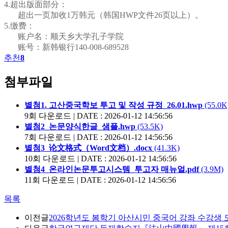
4.
超出版面部分
：
超出
一页加收
1
万
韩元
（韩国
HWP
文件
26
页以上）。
5.缴费：
账户名
：顺天乡大学孔子学院
账
号
：新韩银行
140-008-689528
추천
8
첨부파일
별첨1. 고산중국학보 투고 및 작성 규정_26.01.hwp
(55.0K
9회 다운로드 | DATE : 2026-01-12 14:56:56
별첨2_논문양식한글_샘플.hwp
(53.5K)
7회 다운로드 | DATE : 2026-01-12 14:56:56
별첨3_论文格式（Word文档）.docx
(41.3K)
10회 다운로드 | DATE : 2026-01-12 14:56:56
별첨4_온라인논문투고시스템_투고자 매뉴얼.pdf
(3.9M)
11회 다운로드 | DATE : 2026-01-12 14:56:56
목록
이전글
2026학년도 봄학기 아산시민 중국어 강좌 수강생 