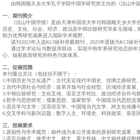
由韩国顺天乡大学孔子学院中国学研究所主办
的《沽山中
一、期刊简介
《沽山中国学报》是由天津外国语大学与韩国顺天乡大学
历史、文化、社会、经济、政治及中韩比较研究等多元领域，
助力优秀研究成果进入国际学术视野。
该刊
2023
年入选
KCI
候补登载期刊，2025年晋级为
KCI
候补
通过学术论坛与数据库联动，实现中韩学界研究动态的年
心、辐射政策研究的特色刊发体系。
二、征稿范围
本刊重点关注（包括但不限于）：
1.
中国历史与文化遗产：古代至近现代中国史、丝绸之路研究
2.
当代中国社会与经济：改革开放与社会转型、区域经济发展
3.
中韩比较研究：文化互动、语言文学对比、政治经济合作与
4.
哲学与思想研究：儒家思想、道家哲学、中国现当代思想流
5.
语言学与文学：汉语语言学、中国现当代文学、跨文化传播
6.
交叉学科与新兴议题：数字人文、环境史、科技政策、东亚
三、投稿要求
1.
原创性与学术规范：稿件须为未公开发表的原创研究成果，
2.
语言与格式：接受中文、韩文、英文投稿，中文稿件建议附