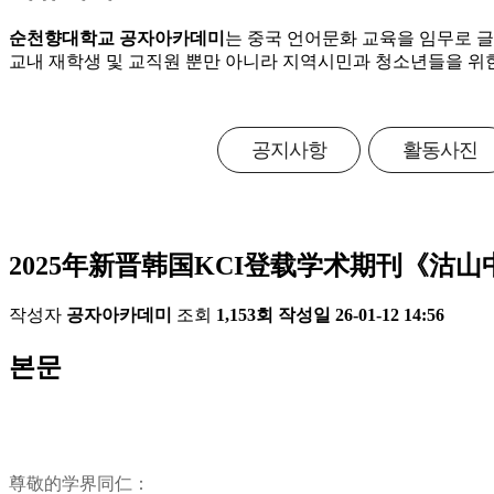
순천향대학교 공자아카데미
는 중국 언어문화 교육을 임무로 
교내 재학생 및 교직원 뿐만 아니라 지역시민과 청소년들을 위
공지사항
활동사진
2025年新晋韩国KCI登载学术期刊《沽
작성자
공자아카데미
조회
1,153회
작성일
26-01-12 14:56
본문
尊敬的学界同仁：