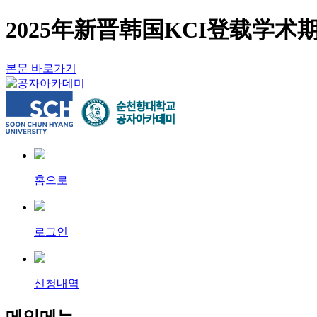
2025年新晋韩国KCI登载学
본문 바로가기
홈으로
로그인
신청내역
메인메뉴