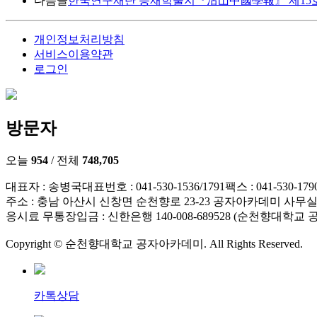
다음글
한국연구재단 등재학술지『沽山中國學報』 제15호 논
개인정보처리방침
서비스이용약관
로그인
방문자
오늘
954
/ 전체
748,705
대표자 : 송병국
대표번호 : 041-530-1536/1791
팩스 : 041-530-179
주소 : 충남 아산시 신창면 순천향로 23-23 공자아카데미 사무실2
응시료 무통장입금 : 신한은행 140-008-689528 (순천향대학
Copyright © 순천향대학교 공자아카데미. All Rights Reserved.
카톡상담