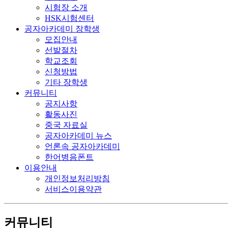
시험장 소개
HSK시험센터
공자아카데미 장학생
모집안내
선발절차
학교조회
신청방법
기타 장학생
커뮤니티
공지사항
활동사진
중국 자료실
공자아카데미 뉴스
언론속 공자아카데미
한어병음폰트
이용안내
개인정보처리방침
서비스이용약관
커뮤니티