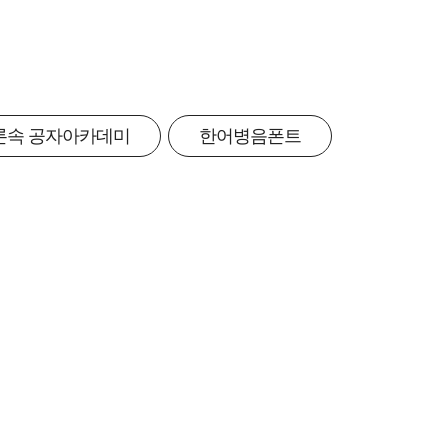
론속 공자아카데미
한어병음폰트