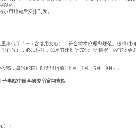
字以内。
送
录用通知后安排刊发。
查重率低于
15%
（含引用文献），符合学术伦理和规范。投稿时
片制作等），必须标注，如果有违反研究伦理的情况，
经审议
会
受投稿，每辑截稿时间为出版前
2
个月（
1
月、
5
月、
9
月）。
。
孔子学院中国学研究所官网查阅。
元）
；