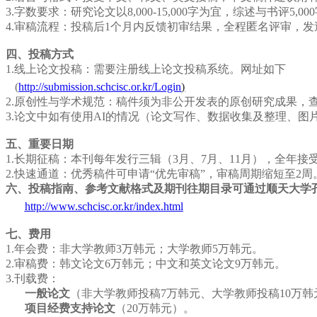
3.
字数要求：研究论文以
8,000-15,000
字为宜，综述与书评
5,000
4.
审稿流程：投稿后
1
个月内反馈初审结果，全程匿名评审，
发
四、投稿方式
1.
线上论文投稿：需要注册线上论文投稿系统
。
网址如下
(
http://submission.schcisc.or.kr/Login
)
2.
原创性与学术规范：稿件须为非公开发表的原创研究成果，
3.
论文中如有使用
AI
的情况（论文写作、数据收集及整理、图
五、重要日期
1.
长期征稿：本刊每年发行三辑（
3
月、
7
月、
11
月），全年接
2.
快速通道：优秀稿件可申请
“
优先审稿
”
，审稿周期缩短至
2
周
六、投稿指南、参考文献格式及期刊往期目录可通过
顺天
大学
http://www.schcisc.or.kr/index.html
七、费用
1.
年会费：非大学教师
3
万
韩元
；大学教师
5
万
韩元
。
2.
审稿费：韩文论文
6
万
韩元
；
中文和英文
论文
9
万
韩元
。
3.
刊载费：
一般论文
（
非大学教师
投稿
7
万
韩元
、大学教师
投稿
10
万
韩
项目
经费
支持论文
（
20
万
韩元）
。