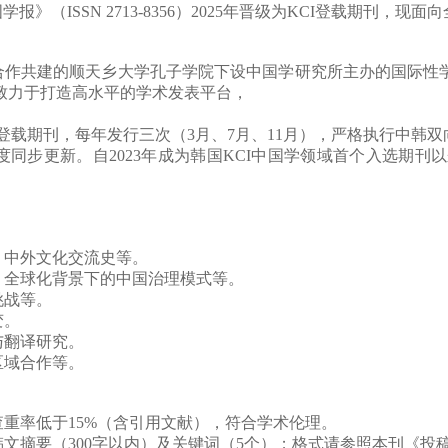
国学报》
（ISSN
2713-8356）2025年
晋级为
KCI登载期刊
，现
面向
合作共建的顺天乡大学孔子学院下设中国学研究所主办
的
国际性
致力于打造高水平的学术发表平台，
登载期刊
，每年发行三次（
3
月、
7
月、
11
月），严格执行中韩双
度同步更新。自
2023
年成为韩国
KCI
中国学领域首个入选期刊以
、中外文化交流史等。
、全球化背景下的中国治理模式等。
挑战等。
变。
与翻译研究。
区域合作等。
查重率低于
15%
（含引用文献），符合学术伦理。
韩文摘要（
300
字以内）及关键词（
5
个）；格式请参照本刊《投