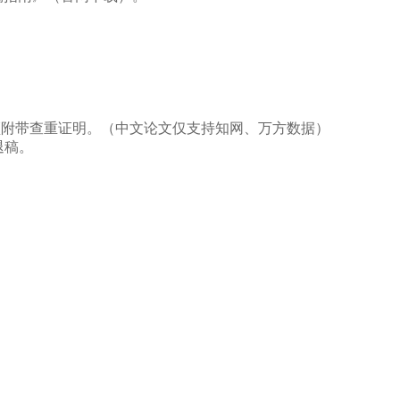
须附带查重证明。（中文论文仅支持知网
、
万方数据）
退稿。