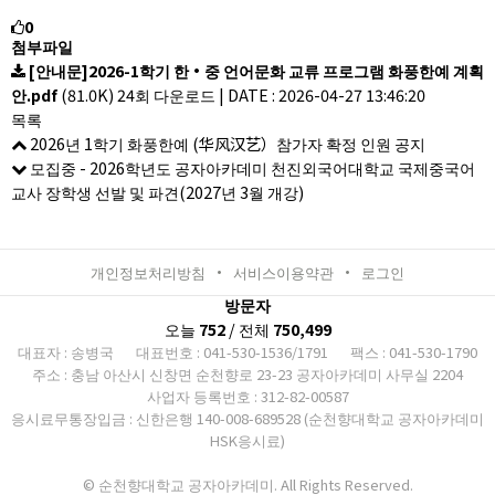
0
첨부파일
[안내문]2026-1학기 한·중 언어문화 교류 프로그램 화풍한예 계획
안.pdf
(81.0K)
24회 다운로드
|
DATE : 2026-04-27 13:46:20
목록
2026년 1학기 화풍한예 (华风汉艺）참가자 확정 인원 공지
모집중 - 2026학년도 공자아카데미 천진외국어대학교 국제중국어
교사 장학생 선발 및 파견(2027년 3월 개강)
개인정보처리방침
서비스이용약관
로그인
방문자
오늘
752
/ 전체
750,499
대표자 : 송병국
대표번호 : 041-530-1536/1791
팩스 : 041-530-1790
주소 : 충남 아산시 신창면 순천향로 23-23 공자아카데미 사무실 2204
사업자 등록번호 : 312-82-00587
응시료무통장입금 : 신한은행 140-008-689528 (순천향대학교 공자아카데미
HSK응시료)
© 순천향대학교 공자아카데미. All Rights Reserved.