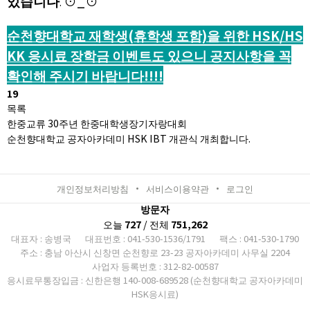
있습니다
⊙_⊙
.
순천향대학교 재학생(휴학생 포함)을 위한 HSK/HS
KK 응시료 장학금 이벤
트도 있으니 공지사항을 꼭
확인해 주시기 바랍니다!!!!
19
목록
한중교류 30주년 한중대학생장기자랑대회
순천향대학교 공자아카데미 HSK IBT 개관식 개최합니다.
개인정보처리방침
서비스이용약관
로그인
방문자
오늘
727
/ 전체
751,262
대표자 : 송병국
대표번호 : 041-530-1536/1791
팩스 : 041-530-1790
주소 : 충남 아산시 신창면 순천향로 23-23 공자아카데미 사무실 2204
사업자 등록번호 : 312-82-00587
응시료무통장입금 : 신한은행 140-008-689528 (순천향대학교 공자아카데미
HSK응시료)