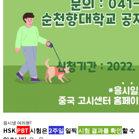
응시생 여러분!
HSK
PB
T
시험은
2주일
일찍
시험 결과를 확인
할 수