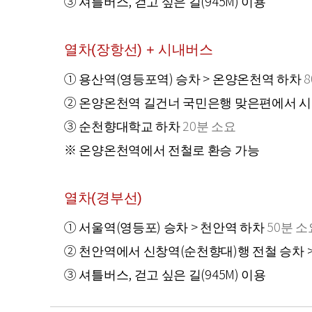
③ 셔틀버스, 걷고 싶은 길(945M) 이용
열차(장항선) + 시내버스
① 용산역(영등포역) 승차 > 온양온천역 하차
② 온양온천역 길건너 국민은행 맞은편에서 시내
③ 순천향대학교 하차
20분 소요
※ 온양온천역에서 전철로 환승 가능
열차(경부선)
① 서울역(영등포) 승차 > 천안역 하차
50분 소
② 천안역에서 신창역(순천향대)행 전철 승차 
③ 셔틀버스, 걷고 싶은 길(945M) 이용