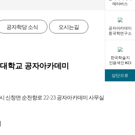
메타버스
공자학당 소식
오시는길
공자아카데미
중국학연구소
한국학술지
인용색인 KCI
대학교 공자아카데미
상단으로
시 신창면 순천향로 22-23 공자아카데미 사무실
의