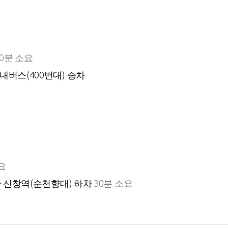
80분 소요
버스(400번대) 승차
요
> 신창역(순천향대) 하차
30분 소요