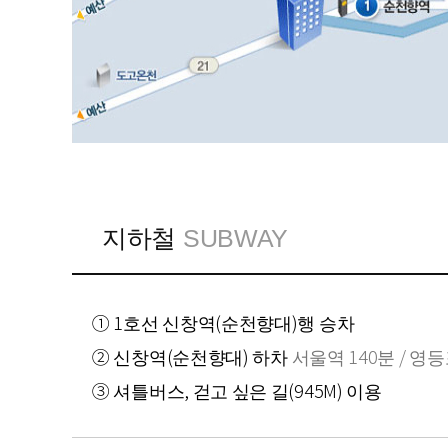
지하철
SUBWAY
① 1호선 신창역(순천향대)행 승차
② 신창역(순천향대) 하차
서울역 140분 / 영등
③ 셔틀버스, 걷고 싶은 길(945M) 이용