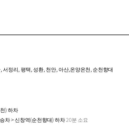
오산, 서정리, 평택, 성환, 천안, 아산,온양온천, 순천향대
천) 하차
승차 > 신창역(순천향대) 하차
20분 소요