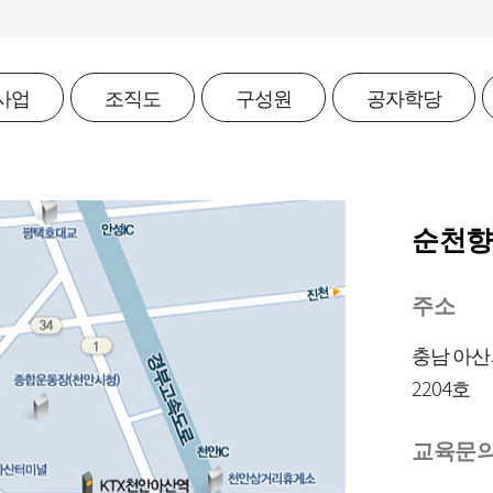
사업
조직도
구성원
공자학당
순천향
주소
충남 아산
2204호
교육문