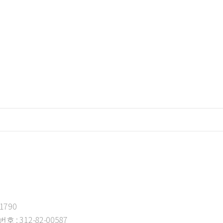
-1790
 : 312-82-00587