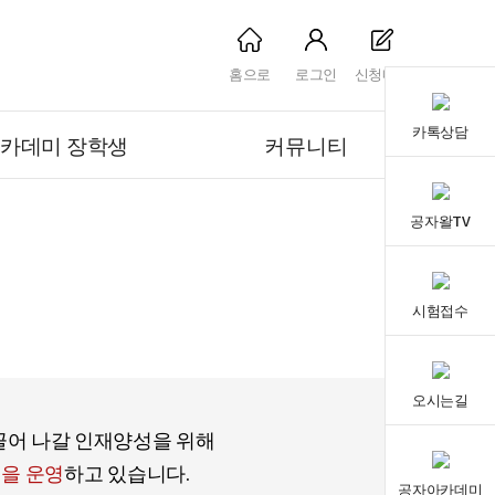
홈으로
로그인
신청내역
카톡상담
카데미 장학생
커뮤니티
공자왈TV
시험접수
오시는길
끌어 나갈 인재양성을 위해
을 운영
하고 있습니다.
공자아카데미