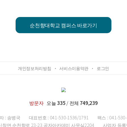
순천향대학교 캠퍼스 바로가기
개인정보처리방침
서비스이용약관
로그인
오늘
335
/ 전체
749,239
방문자
자 : 송병국
대표번호 : 041-530-1536/1791
팩스 : 041-530
 신창면 순천향로 23-23 공자아카데미 사무실2204
사업자 등록번호